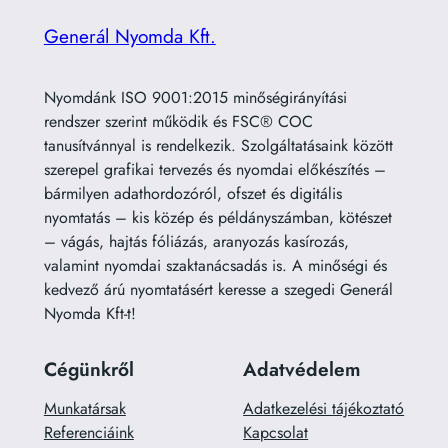
Generál Nyomda Kft.
Nyomdánk ISO 9001:2015 minőségirányítási
rendszer szerint működik és FSC® COC
tanusítvánnyal is rendelkezik. Szolgáltatásaink között
szerepel grafikai tervezés és nyomdai előkészítés –
bármilyen adathordozóról, ofszet és digitális
nyomtatás – kis közép és példányszámban, kötészet
– vágás, hajtás fóliázás, aranyozás kasírozás,
valamint nyomdai szaktanácsadás is. A minőségi és
kedvező árú nyomtatásért keresse a szegedi Generál
Nyomda Kft-t!
Cégünkről
Adatvédelem
Munkatársak
Adatkezelési tájékoztató
Referenciáink
Kapcsolat