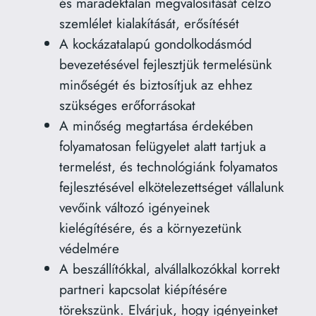
és maradéktalan megvalósítását célzó
szemlélet kialakítását, erősítését
A kockázatalapú gondolkodásmód
bevezetésével fejlesztjük termelésünk
minőségét és biztosítjuk az ehhez
szükséges erőforrásokat
A minőség megtartása érdekében
folyamatosan felügyelet alatt tartjuk a
termelést, és technológiánk folyamatos
fejlesztésével elkötelezettséget vállalunk
vevőink változó igényeinek
kielégítésére, és a környezetünk
védelmére
A beszállítókkal, alvállalkozókkal korrekt
partneri kapcsolat kiépítésére
törekszünk. Elvárjuk, hogy igényeinket