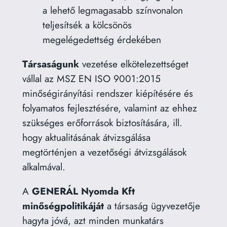
a lehető legmagasabb színvonalon
teljesítsék a kölcsönös
megelégedettség érdekében
Társaságunk
vezetése elkötelezettséget
vállal az MSZ EN ISO 9001:2015
minőségirányítási rendszer kiépítésére és
folyamatos fejlesztésére, valamint az ehhez
szükséges erőforrások biztosítására, ill.
hogy aktualitásának átvizsgálása
megtörténjen a vezetőségi átvizsgálások
alkalmával.
A
GENERÁL Nyomda Kft
minőségpolitikáját
a társaság ügyvezetője
hagyta jóvá, azt minden munkatárs