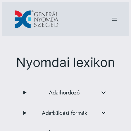
Ugrás
a
tartalomhoz
Nyomdai lexikon
Adathordozó
Adatküldési formák