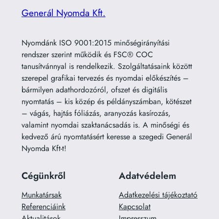
Generál Nyomda Kft.
Nyomdánk ISO 9001:2015 minőségirányítási
rendszer szerint működik és FSC® COC
tanusítvánnyal is rendelkezik. Szolgáltatásaink között
szerepel grafikai tervezés és nyomdai előkészítés –
bármilyen adathordozóról, ofszet és digitális
nyomtatás – kis közép és példányszámban, kötészet
– vágás, hajtás fóliázás, aranyozás kasírozás,
valamint nyomdai szaktanácsadás is. A minőségi és
kedvező árú nyomtatásért keresse a szegedi Generál
Nyomda Kft-t!
Cégünkről
Adatvédelem
Munkatársak
Adatkezelési tájékoztató
Referenciáink
Kapcsolat
Aktualitások
Impresszum