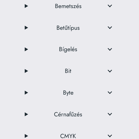
Bemetszés
Betűtípus
Bígelés
Bit
Byte
Cérnafűzés
CMYK