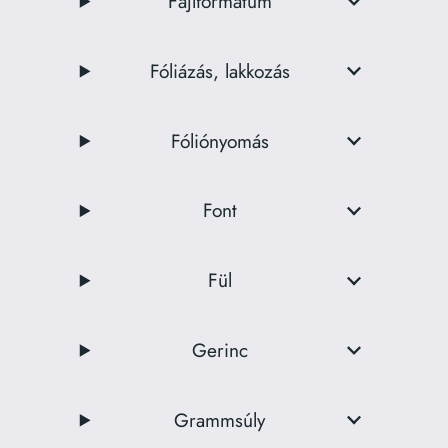
Fájlformátum
Fóliázás, lakkozás
Fóliónyomás
Font
Fül
Gerinc
Grammsúly