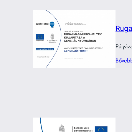
Ruga
Pályáz
Bőveb