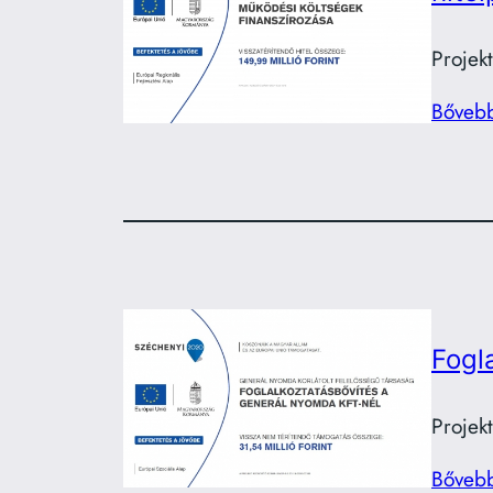
Projek
Bőveb
Fogl
Projek
Bőveb