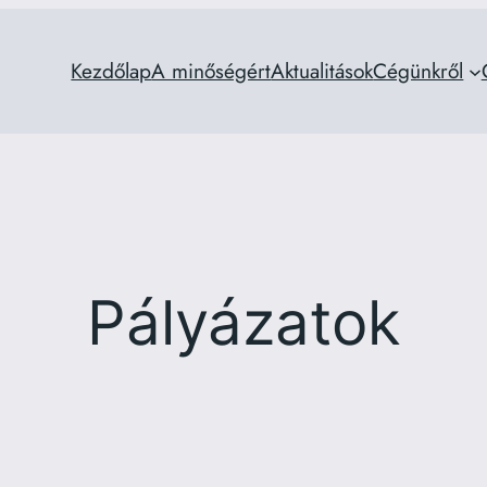
Kezdőlap
A minőségért
Aktualitások
Cégünkről
Pályázatok