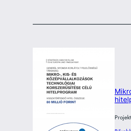
Mikr
hite
Projek