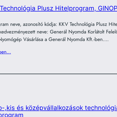
Technológia Plusz Hitelprogram, GINOP
ram neve, azonosító kódja: KKV Technológia Plusz Hi
kedvezményezett neve: Generál Nyomda Korlátolt Felelő
 Nyomógép Vásárlása a Generál Nyomda Kft.-ben.…
ben…
o-,kis és középvállalkozások technológi
lprogram