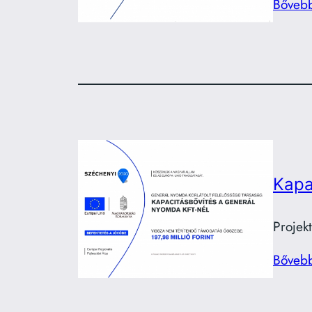
Bőveb
Kapa
Projek
Bőveb