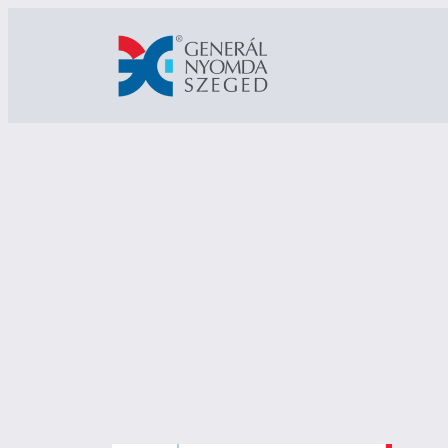
Ugrás
a
tartalomhoz