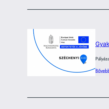
Gyak
Pályáz
Bőveb