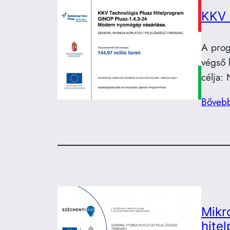
KKV 
A prog
végső 
célja:
Bőveb
Mikr
hite