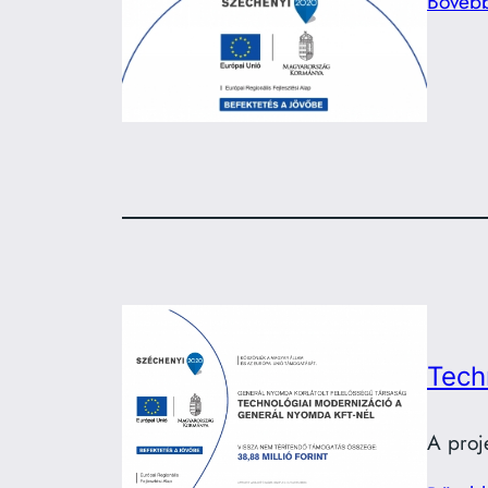
Bőveb
Tech
A proj