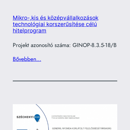
Mikro-,kis és középvállalkozások
technológiai korszerűsítése célú
hitelprogram
Projekt azonosító száma: GINOP-8.3.5-18/B
Bővebben…