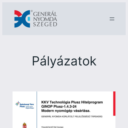
Ugrás
a
tartalomhoz
Pályázatok