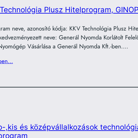
Technológia Plusz Hitelprogram, GINOP
ram neve, azonosító kódja: KKV Technológia Plusz Hi
kedvezményezett neve: Generál Nyomda Korlátolt Felelő
 Nyomógép Vásárlása a Generál Nyomda Kft.-ben.…
ben…
o-,kis és középvállalkozások technológi
lprogram