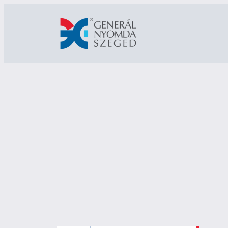
Ugrás
a
tartalomhoz