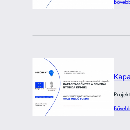
Bőveb
Kapa
Projek
Bőveb