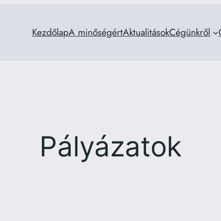
Kezdőlap
A minőségért
Aktualitások
Cégünkről
Pályázatok