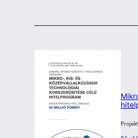
Mikr
hite
Projek