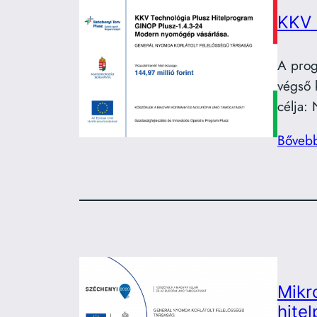
KKV 
A prog
végső 
célja:
Bőveb
Mikr
hite