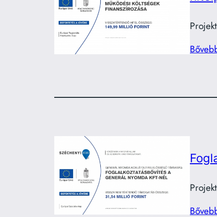
Projek
Bőveb
Fogl
Projek
Bőveb