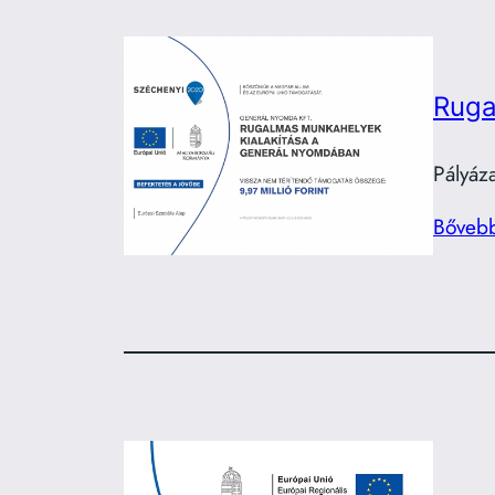
Ruga
Pályáz
Bőveb