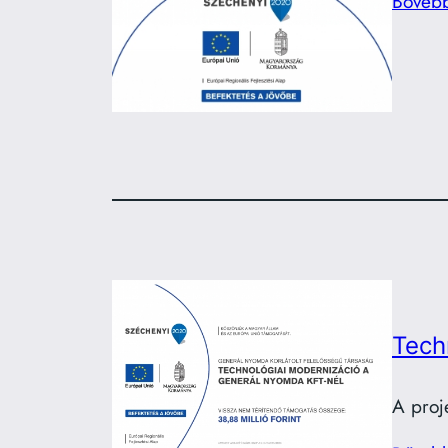
Bőveb
Tech
A proj