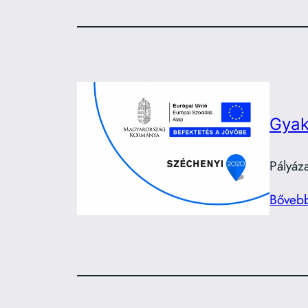
Gyak
Pályáz
Bőveb