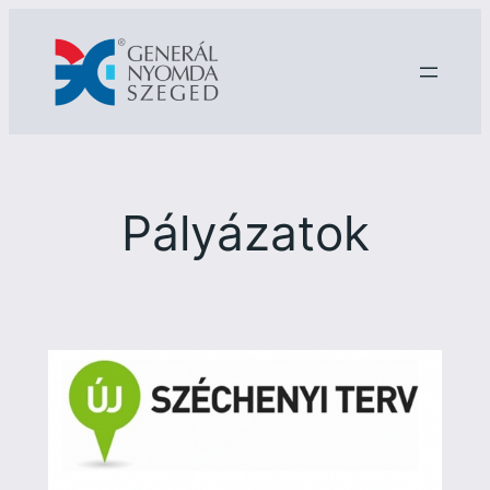
Ugrás
a
tartalomhoz
Pályázatok