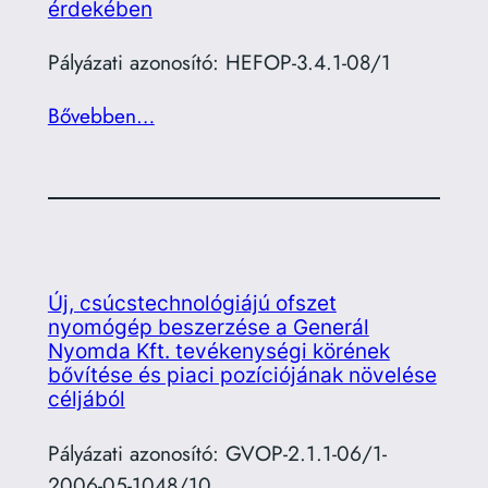
érdekében
Pályázati azonosító: HEFOP-3.4.1-08/1
Bővebben…
Új, csúcstechnológiájú ofszet
nyomógép beszerzése a Generál
Nyomda Kft. tevékenységi körének
bővítése és piaci pozíciójának növelése
céljából
Pályázati azonosító: GVOP-2.1.1-06/1-
2006-05-1048/10