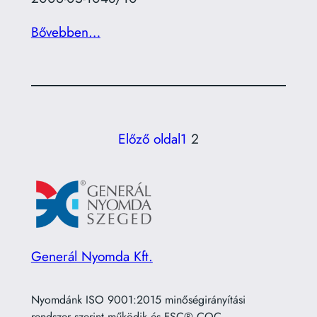
Bővebben…
Előző oldal
1
2
Generál Nyomda Kft.
Nyomdánk ISO 9001:2015 minőségirányítási
rendszer szerint működik és FSC® COC