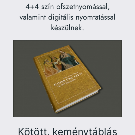
4+4 szín ofszetnyomással,
valamint digitális nyomtatással
készülnek.
Kötött, keménytáblás