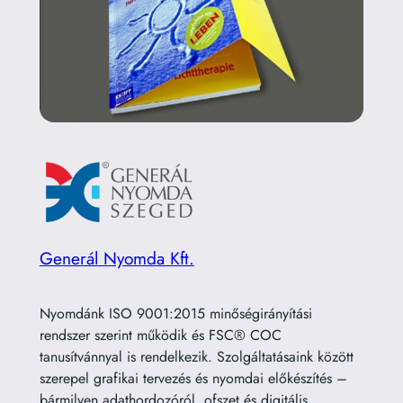
Generál Nyomda Kft.
Nyomdánk ISO 9001:2015 minőségirányítási
rendszer szerint működik és FSC® COC
tanusítvánnyal is rendelkezik. Szolgáltatásaink között
szerepel grafikai tervezés és nyomdai előkészítés –
bármilyen adathordozóról, ofszet és digitális