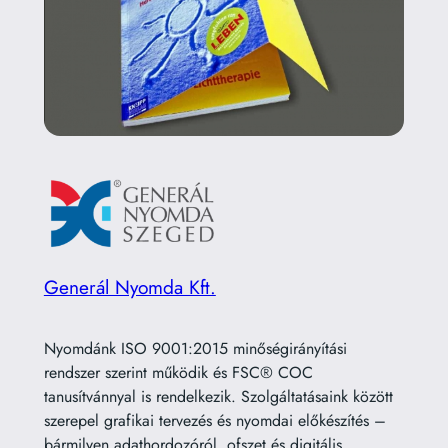
Generál Nyomda Kft.
Nyomdánk ISO 9001:2015 minőségirányítási
rendszer szerint működik és FSC® COC
tanusítvánnyal is rendelkezik. Szolgáltatásaink között
szerepel grafikai tervezés és nyomdai előkészítés –
bármilyen adathordozóról, ofszet és digitális