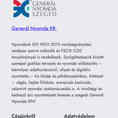
Generál Nyomda Kft.
Nyomdánk ISO 9001:2015 minőségirányítási
rendszer szerint működik és FSC® COC
tanusítvánnyal is rendelkezik. Szolgáltatásaink között
szerepel grafikai tervezés és nyomdai előkészítés –
bármilyen adathordozóról, ofszet és digitális
nyomtatás – kis közép és példányszámban, kötészet
– vágás, hajtás fóliázás, aranyozás kasírozás,
valamint nyomdai szaktanácsadás is. A minőségi és
kedvező árú nyomtatásért keresse a szegedi Generál
Nyomda Kft-t!
Cégünkről
Adatvédelem