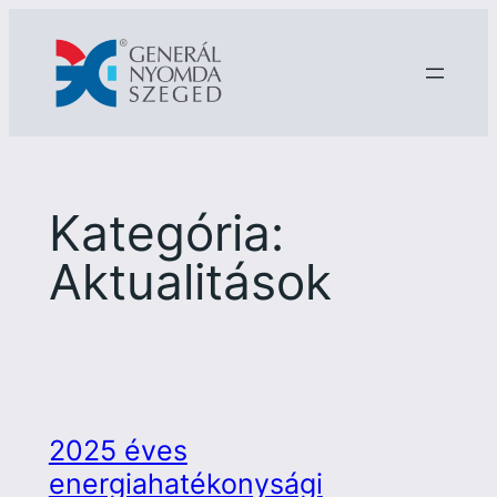
Ugrás
a
tartalomhoz
Kategória:
Aktualitások
2025 éves
energiahatékonysági