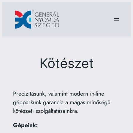
Ugrás
a
tartalomhoz
Kötészet
Precizitásunk, valamint modern in-line
gépparkunk garancia a magas minőségű
kötészeti szolgáltatásainkra.
Gépeink: