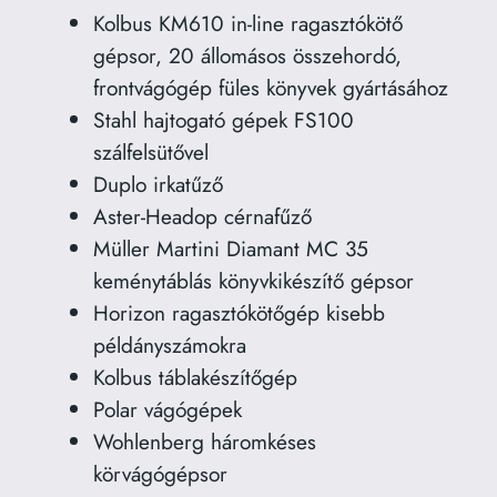
Kolbus KM610 in-line ragasztókötő
gépsor, 20 állomásos összehordó,
frontvágógép füles könyvek gyártásához
Stahl hajtogató gépek FS100
szálfelsütővel
Duplo irkatűző
Aster-Headop cérnafűző
Müller Martini Diamant MC 35
keménytáblás könyvkikészítő gépsor
Horizon ragasztókötőgép kisebb
példányszámokra
Kolbus táblakészítőgép
Polar vágógépek
Wohlenberg háromkéses
körvágógépsor