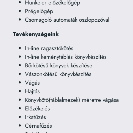
Hunkeler előzékelőgép
Prégelőgép
Csomagoló automaták oszlopozóval
Tevékenységeink
In-line ragasztókötés
In-line keménytáblás könyvkészítés
Bőrkötésű könyvek készítése
Vászonkötésű könyvkészítés
Vágás
Hajtás
Könyvkötő(táblalmezek) méretre vágása
Előzékelés
Irkatűzés
Cérnafűzés