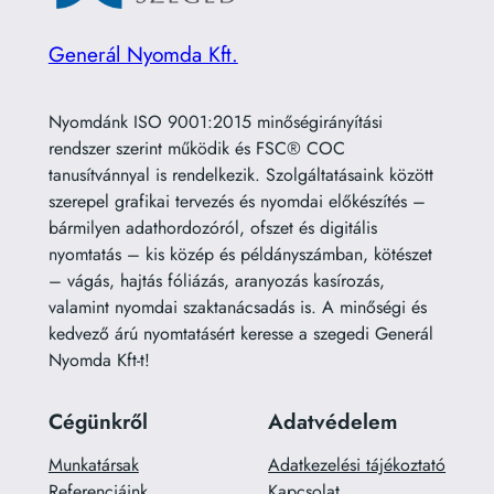
Generál Nyomda Kft.
Nyomdánk ISO 9001:2015 minőségirányítási
rendszer szerint működik és FSC® COC
tanusítvánnyal is rendelkezik. Szolgáltatásaink között
szerepel grafikai tervezés és nyomdai előkészítés –
bármilyen adathordozóról, ofszet és digitális
nyomtatás – kis közép és példányszámban, kötészet
– vágás, hajtás fóliázás, aranyozás kasírozás,
valamint nyomdai szaktanácsadás is. A minőségi és
kedvező árú nyomtatásért keresse a szegedi Generál
Nyomda Kft-t!
Cégünkről
Adatvédelem
Munkatársak
Adatkezelési tájékoztató
Referenciáink
Kapcsolat