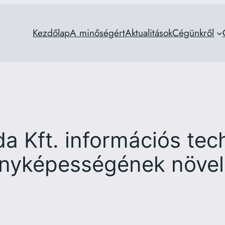
Kezdőlap
A minőségért
Aktualitások
Cégünkről
 Kft. információs tec
senyképességének növe