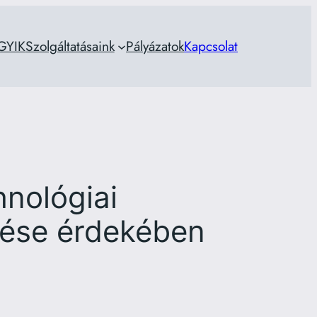
GYIK
Szolgáltatásaink
Pályázatok
Kapcsolat
hnológiai
lése érdekében