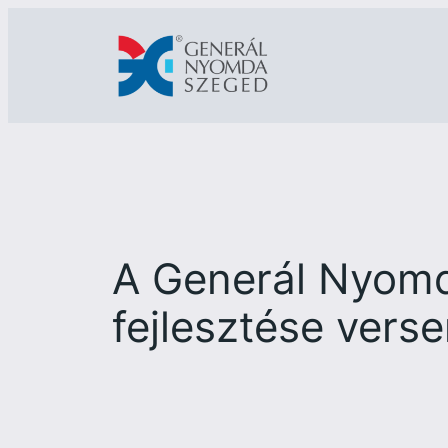
Ugrás
a
tartalomhoz
A Generál Nyomda
fejlesztése ver