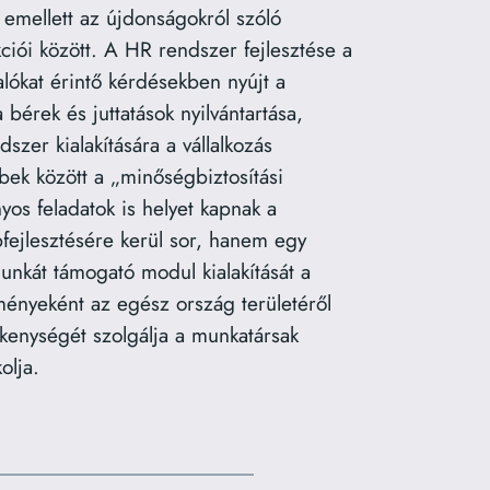
e, emellett az újdonságokról szóló
kciói között. A HR rendszer fejlesztése a
lókat érintő kérdésekben nyújt a
bérek és juttatások nyilvántartása,
szer kialakítására a vállalkozás
bbek között a „minőségbiztosítási
os feladatok is helyet kapnak a
bfejlesztésére kerül sor, hanem egy
unkát támogató modul kialakítását a
ményeként az egész ország területéről
kenységét szolgálja a munkatársak
olja.