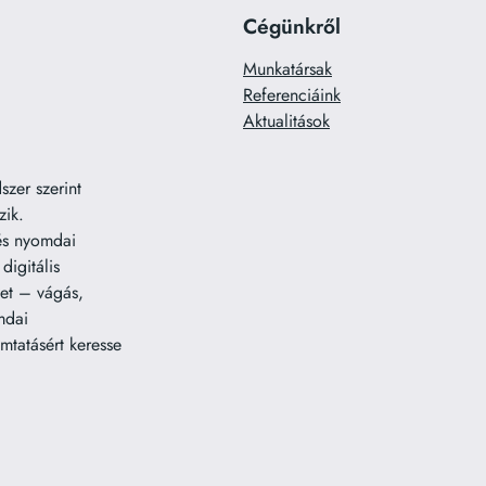
Cégünkről
Munkatársak
Referenciáink
Aktualitások
zer szerint
zik.
 és nyomdai
digitális
et – vágás,
mdai
mtatásért keresse