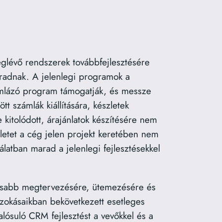
eglévő rendszerek továbbfejlesztésére
aradnak. A jelenlegi programok a
zámlázó program támogatják, és messze
 számlák kiállítására, készletek
 kitolódott, árajánlatok készítésére nem
ületet a cég jelen projekt keretében nem
latban marad a jelenlegi fejlesztésekkel
ntosabb megtervezésére, ütemezésére és
szokásaikban bekövetkezett esetleges
alósuló CRM fejlesztést a vevőkkel és a