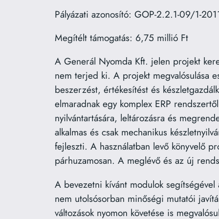
Pályázati azonosító: GOP-2.2.1-09/1-20
Megítélt támogatás: 6,75 millió Ft
A Generál Nyomda Kft. jelen projekt kere
nem terjed ki. A projekt megvalósulása 
beszerzést, értékesítést és készletgazdá
elmaradnak egy komplex ERP rendszertől. 
nyilvántartására, leltározásra és megrende
alkalmas és csak mechanikus készletnyilvá
fejleszti. A használatban levő könyvelő p
párhuzamosan. A meglévő és az új rendsz
A bevezetni kívánt modulok segítségével
nem utolsósorban minőségi mutatói javítás
változások nyomon követése is megvalósul 