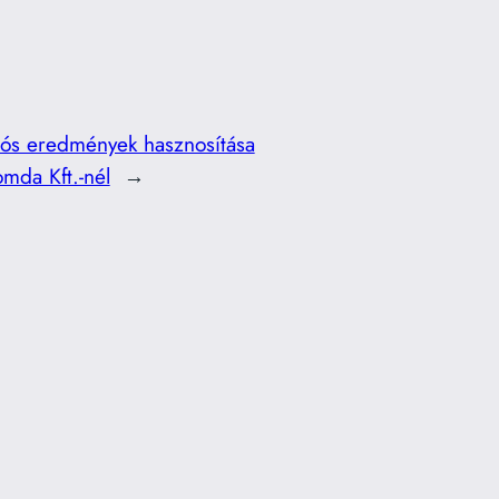
iós eredmények hasznosítása
mda Kft.-nél
→