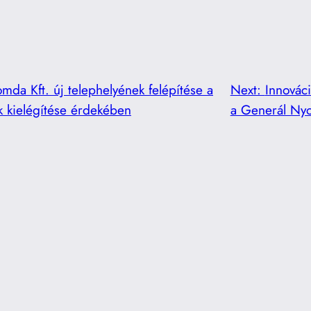
da Kft. új telephelyének felépítése a
Next:
Innovác
k kielégítése érdekében
a Generál Nyo