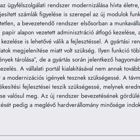
és az ügyfélszolgálati rendszer modernizálása hívta életr
jesített számlák figyelése is szerepel az új modulok fun
etetlen, a bevezetendő rendszer elsősorban a munkaválla
papír alapon vezetett adminisztráció átfogó kezelése, a 
ezelése is lehetővé válik a fejlesztéssel. A gyártási rend
atok megjelenítése miatt volt szükség. Ilyen funkció tö
yek tárolása”, de a gyártás során jelentkező hagyomány
zelés. A vállalati portál kialakításával nem annak továb
t a modernizációs igények tesznek szükségessé. A távm
ékesítési fejlesztései teszik szükségessé, melynek ered
ése valósul meg. Az új rendszer bevezetésének gördülé
zését pedig a meglévő hardverállomány minősége indok