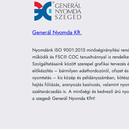
Generál Nyomda Kft.
Nyomdánk ISO 9001:2015 minőségirányítási rends
működik és FSC® COC tanusítvánnyal is rendelke
Szolgáltatásaink között szerepel grafikai tervezés
előkészítés – bármilyen adathordozóról, ofszet és 
nyomtatás – kis közép és példányszámban, kötész
hajtás fóliázás, aranyozás kasírozás, valamint nyo
szaktanácsadás is. A minőségi és kedvező árú nyo
a szegedi Generál Nyomda Kft-t!