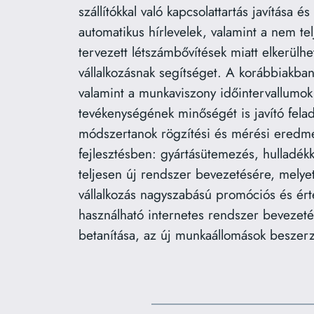
szállítókkal való kapcsolattartás javítása 
automatikus hírlevelek, valamint a nem tel
tervezett létszámbővítések miatt elkerülh
vállalkozásnak segítséget. A korábbiakban 
valamint a munkaviszony időintervallumok k
tevékenységének minőségét is javító felad
módszertanok rögzítési és mérési eredmén
fejlesztésben: gyártásütemezés, hulladékke
teljesen új rendszer bevezetésére, melye
vállalkozás nagyszabású promóciós és ért
használható internetes rendszer bevezet
betanítása, az új munkaállomások beszer