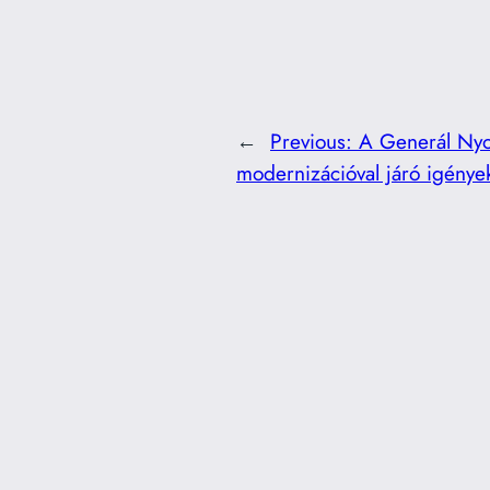
←
Previous:
A Generál Nyom
modernizációval járó igénye