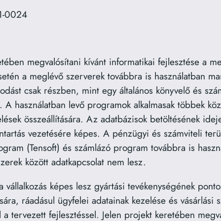
11-0024
tében megvalósítani kívánt informatikai fejlesztése a m
esetén a meglévő szerverek továbbra is használatban m
lkodást csak részben, mint egy általános könyvelő és s
A használatban levő programok alkalmasak többek között
lések összeállítására. Az adatbázisok betöltésének ideje
ntartás vezetésére képes. A pénzügyi és számviteli ter
rogram (Tensoft) és számlázó program továbbra is haszná
erek között adatkapcsolat nem lesz.
 a vállalkozás képes lesz gyártási tevékenységének po
ára, ráadásul ügyfelei adatainak kezelése és vásárlási 
a tervezett fejlesztéssel. Jelen projekt keretében megv