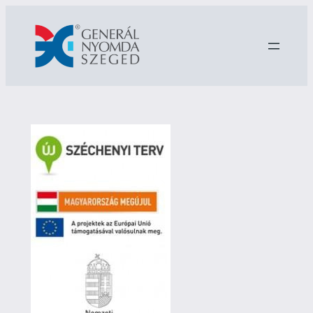
Ugrás
a
tartalomhoz