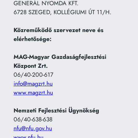
GENERÁL NYOMDA KFT.
6728 SZEGED, KOLLÉGIUMI ÚT 11/H.
Közreműködő szervezet neve és
elérhetősége:
MAG-Magyar Gazdaságfejlesztési
Központ Zrt.
06/40-200-617
info@magzrt.hu
www.magzrt.hu
Nemzeti Fejlesztési Ügynökség
06/40-638-638
nfu@nfu.gov.hu
www.nfu.hu