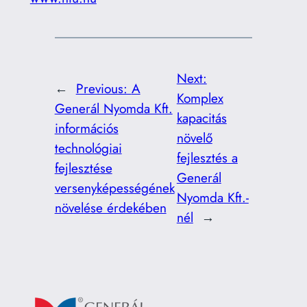
Next:
←
Previous:
A
Komplex
Generál Nyomda Kft.
kapacitás
információs
növelő
technológiai
fejlesztés a
fejlesztése
Generál
versenyképességének
Nyomda Kft.-
növelése érdekében
nél
→