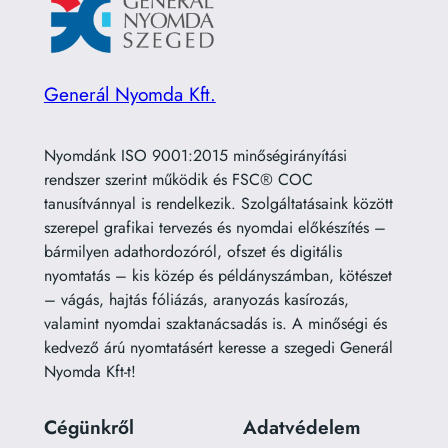
Generál Nyomda Kft.
Nyomdánk ISO 9001:2015 minőségirányítási
rendszer szerint működik és FSC® COC
tanusítvánnyal is rendelkezik. Szolgáltatásaink között
szerepel grafikai tervezés és nyomdai előkészítés –
bármilyen adathordozóról, ofszet és digitális
nyomtatás – kis közép és példányszámban, kötészet
– vágás, hajtás fóliázás, aranyozás kasírozás,
valamint nyomdai szaktanácsadás is. A minőségi és
kedvező árú nyomtatásért keresse a szegedi Generál
Nyomda Kft-t!
Cégünkről
Adatvédelem